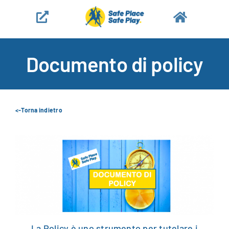
Salta
al
contenuto
Documento di policy
<-Torna indietro
La Policy è uno strumento per tutelare i