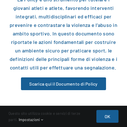
giovani atleti e atlete, favorendo interventi
integrati, multidisciplinari ed efficaci per
prevenire e contrastare la violenza e l’abuso in
ambito sportivo. In questo documento sono
riportate le azioni fondamentali per costruire
un ambiente sicuro per praticare sport, le
definizioni delle principali forme di violenza e i
contatti utili per effettuare una segnalazione.
Scarica qui il Documento di Policy
Questo sito utilizza cookie e servizi di terze
OK
parti.
Impostazioni