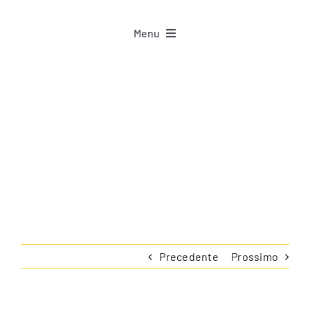
Menu
Home
Emozioni al centro: i
Progetto
giovani atleti
News
diventano protagonisti
Materiali
Per Staff
Precedente
Prossimo
Per Atleti