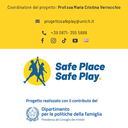
Salta
Coordinatore del progetto:
Prof.ssa Maria Cristina Verrocchio
al
contenuto
progettosafeplay@unich.it
+39 0871- 355 5888