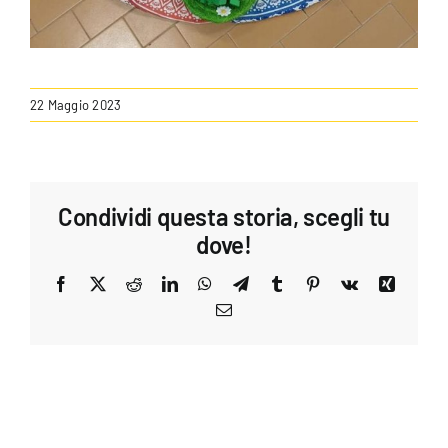
22 Maggio 2023
Condividi questa storia, scegli tu
dove!
Facebook
X
Reddit
LinkedIn
WhatsApp
Telegram
Tumblr
Pinterest
Vk
Xing
Email