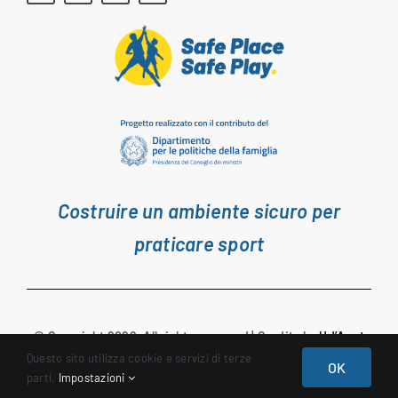
Costruire un ambiente sicuro per
praticare sport
© Copyright 2022. All rights reserved | Credits by
Ud’Anet
Questo sito utilizza cookie e servizi di terze
OK
Privacy Policy
|
Sitemap
parti.
Impostazioni