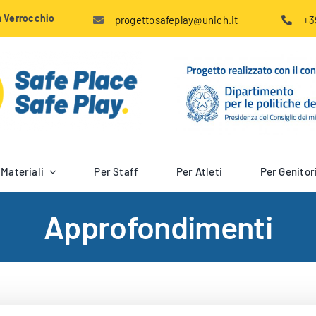
na Verrocchio
progettosafeplay@unich.it
+3
Materiali
Per Staff
Per Atleti
Per Genitor
Approfondimenti