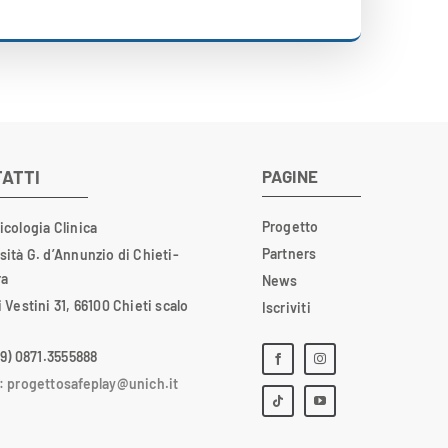
ATTI
PAGINE
Progetto
icologia Clinica
Partners
sità G. d’Annunzio di Chieti-
ra
News
i Vestini 31, 66100 Chieti scalo
Iscriviti
+39) 0871.3555888
:
progettosafeplay@unich.it