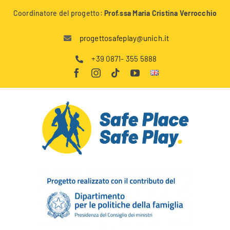
Salta
Coordinatore del progetto:
Prof.ssa Maria Cristina Verrocchio
al
contenuto
progettosafeplay@unich.it
+39 0871- 355 5888