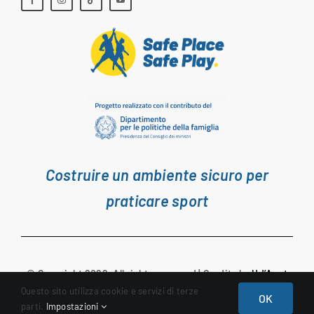
Costruire un ambiente sicuro per
praticare sport
© Copyright 2022. All rights reserved | Credits by
Ud’Anet
Questo sito utilizza cookie e servizi di terze
OK
Privacy Policy
|
Sitemap
parti.
Impostazioni