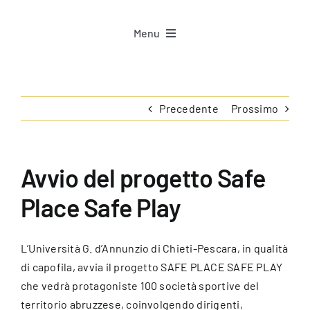
Menu
Home
Precedente
Prossimo
Progetto
News
Avvio del progetto Safe
Place Safe Play
Materiali
L’Università G. d’Annunzio di Chieti-Pescara, in qualità
Per Staff
di capofila, avvia il progetto SAFE PLACE SAFE PLAY
che vedrà protagoniste 100 società sportive del
Per Atleti
territorio abruzzese, coinvolgendo dirigenti,