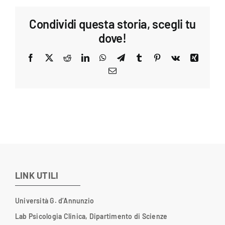
Condividi questa storia, scegli tu
dove!
Facebook
X
Reddit
LinkedIn
WhatsApp
Telegram
Tumblr
Pinterest
Vk
Xing
Email
LINK UTILI
Università G. d’Annunzio
Lab Psicologia Clinica, Dipartimento di Scienze