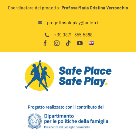
Salta
Coordinatore del progetto:
Prof.ssa Maria Cristina Verrocchio
al
contenuto
progettosafeplay@unich.it
+39 0871- 355 5888