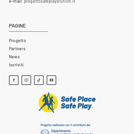
e-mail
:
progettosafeplay@unich.it
PAGINE
Progetto
Partners
News
Iscriviti