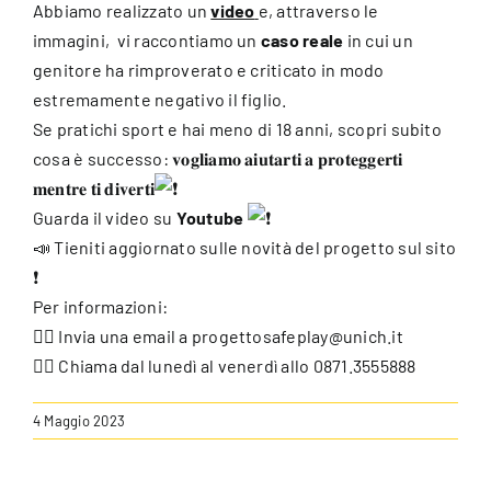
Abbiamo realizzato un
video
e, attraverso le
immagini, vi raccontiamo un
caso reale
in cui un
genitore ha rimproverato e criticato in modo
estremamente negativo il figlio.
Se pratichi sport e hai meno di 18 anni, scopri subito
cosa è successo: 𝐯𝐨𝐠𝐥𝐢𝐚𝐦𝐨 𝐚𝐢𝐮𝐭𝐚𝐫𝐭𝐢 𝐚 𝐩𝐫𝐨𝐭𝐞𝐠𝐠𝐞𝐫𝐭𝐢
𝐦𝐞𝐧𝐭𝐫𝐞 𝐭𝐢 𝐝𝐢𝐯𝐞𝐫𝐭𝐢
Guarda il video su
Youtube
📣 Tieniti aggiornato sulle novità del progetto sul sito
❗️
Per informazioni:
👉🏼 Invia una email a
progettosafeplay@unich.it
👉🏼 Chiama dal lunedì al venerdì allo 0871.3555888
4 Maggio 2023