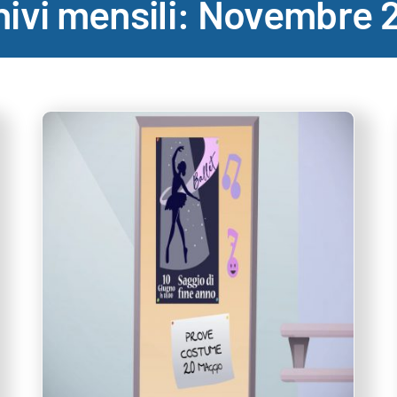
ivi mensili:
Novembre 
:
SAFE PLACE SAFE PLAY per
i giovani atleti