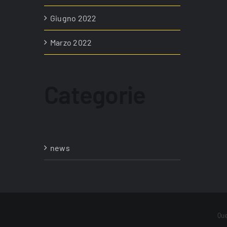
Giugno 2022
Marzo 2022
Categorie
news
Copyright 2012 - 2022 |
Avada Website Builder
by
ThemeFusio
Que