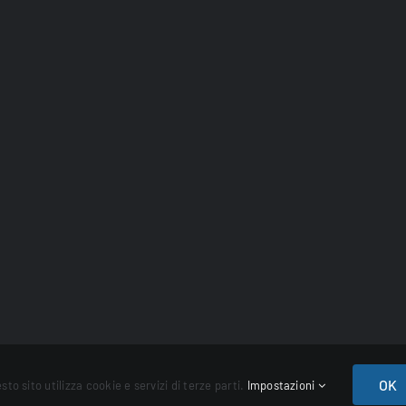
n
| All Rights Reserved | Powered by
WordPress
OK
sto sito utilizza cookie e servizi di terze parti.
Impostazioni